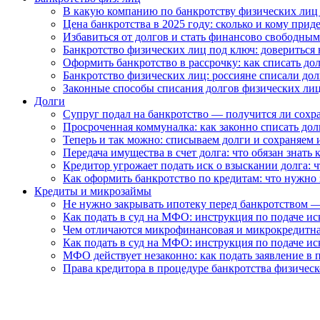
В какую компанию по банкротству физических лиц
Цена банкротства в 2025 году: сколько и кому приде
Избавиться от долгов и стать финансово свободны
Банкротство физических лиц под ключ: довериться 
Оформить банкротство в рассрочку: как списать до
Банкротство физических лиц: россияне списали до
Законные способы списания долгов физических лиц
Долги
Супруг подал на банкротство — получится ли сохр
Просроченная коммуналка: как законно списать до
Теперь и так можно: списываем долги и сохраняем 
Передача имущества в счет долга: что обязан знат
Кредитор угрожает подать иск о взыскании долга: 
Как оформить банкротство по кредитам: что нужно 
Кредиты и микрозаймы
Не нужно закрывать ипотеку перед банкротством —
Как подать в суд на МФО: инструкция по подаче иск
Чем отличаются микрофинансовая и микрокредитна
Как подать в суд на МФО: инструкция по подаче иск
МФО действует незаконно: как подать заявление в 
Права кредитора в процедуре банкротства физическ