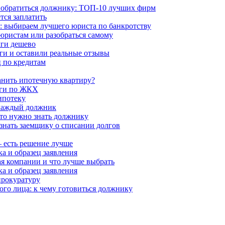
 обратиться должнику: ТОП-10 лучших фирм
тся заплатить
м: выбираем лучшего юриста по банкротству
юристам или разобраться самому
лги дешево
лги и оставили реальные отзывы
 по кредитам
анить ипотечную квартиру?
лги по ЖКХ
ипотеку
ь каждый должник
что нужно знать должнику
знать заемщику о списании долгов
 есть решение лучше
а и образец заявления
я компании и что лучше выбрать
а и образец заявления
прокуратуру
ого лица: к чему готовиться должнику