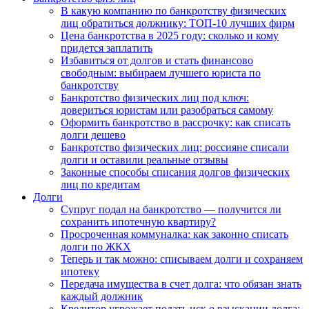
В какую компанию по банкротству физических
лиц обратиться должнику: ТОП-10 лучших фирм
Цена банкротства в 2025 году: сколько и кому
придется заплатить
Избавиться от долгов и стать финансово
свободным: выбираем лучшего юриста по
банкротству
Банкротство физических лиц под ключ:
довериться юристам или разобраться самому
Оформить банкротство в рассрочку: как списать
долги дешево
Банкротство физических лиц: россияне списали
долги и оставили реальные отзывы
Законные способы списания долгов физических
лиц по кредитам
Долги
Супруг подал на банкротство — получится ли
сохранить ипотечную квартиру?
Просроченная коммуналка: как законно списать
долги по ЖКХ
Теперь и так можно: списываем долги и сохраняем
ипотеку
Передача имущества в счет долга: что обязан знать
каждый должник
Кредитор угрожает подать иск о взыскании долга: