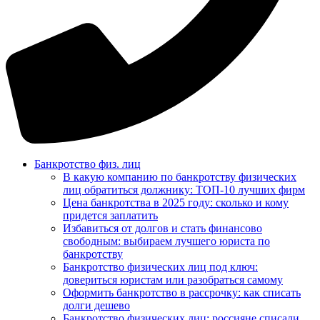
Банкротство физ. лиц
В какую компанию по банкротству физических
лиц обратиться должнику: ТОП-10 лучших фирм
Цена банкротства в 2025 году: сколько и кому
придется заплатить
Избавиться от долгов и стать финансово
свободным: выбираем лучшего юриста по
банкротству
Банкротство физических лиц под ключ:
довериться юристам или разобраться самому
Оформить банкротство в рассрочку: как списать
долги дешево
Банкротство физических лиц: россияне списали