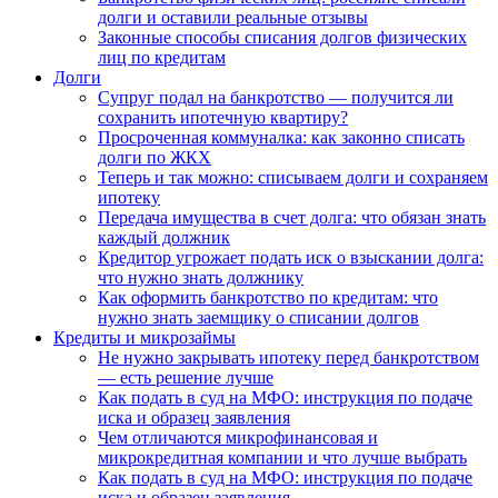
долги и оставили реальные отзывы
Законные способы списания долгов физических
лиц по кредитам
Долги
Супруг подал на банкротство — получится ли
сохранить ипотечную квартиру?
Просроченная коммуналка: как законно списать
долги по ЖКХ
Теперь и так можно: списываем долги и сохраняем
ипотеку
Передача имущества в счет долга: что обязан знать
каждый должник
Кредитор угрожает подать иск о взыскании долга:
что нужно знать должнику
Как оформить банкротство по кредитам: что
нужно знать заемщику о списании долгов
Кредиты и микрозаймы
Не нужно закрывать ипотеку перед банкротством
— есть решение лучше
Как подать в суд на МФО: инструкция по подаче
иска и образец заявления
Чем отличаются микрофинансовая и
микрокредитная компании и что лучше выбрать
Как подать в суд на МФО: инструкция по подаче
иска и образец заявления