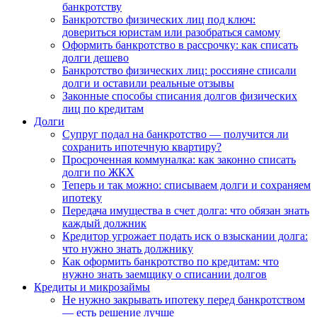
банкротству
Банкротство физических лиц под ключ:
довериться юристам или разобраться самому
Оформить банкротство в рассрочку: как списать
долги дешево
Банкротство физических лиц: россияне списали
долги и оставили реальные отзывы
Законные способы списания долгов физических
лиц по кредитам
Долги
Супруг подал на банкротство — получится ли
сохранить ипотечную квартиру?
Просроченная коммуналка: как законно списать
долги по ЖКХ
Теперь и так можно: списываем долги и сохраняем
ипотеку
Передача имущества в счет долга: что обязан знать
каждый должник
Кредитор угрожает подать иск о взыскании долга:
что нужно знать должнику
Как оформить банкротство по кредитам: что
нужно знать заемщику о списании долгов
Кредиты и микрозаймы
Не нужно закрывать ипотеку перед банкротством
— есть решение лучше