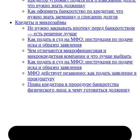
что нужно знать должнику
Как оформить банкротство по кредитам: что
нужно знать заемщику о списании долгов
Кредиты и микрозаймы
Не нужно закрывать ипотеку перед банкротством
— есть решение лучше
Как подать в суд на МФО: инструкция по подаче
иска и образец заявления
Чем отличаются микрофинансовая и
микрокредитная компании и что лучше выбрать
Как подать в суд на МФО: инструкция по подаче
иска и образец заявления
МФО действует незаконно: как подать заявление в
прокуратуру
Права кредитора в процедуре банкротства
физического лица: к чему готовиться должнику