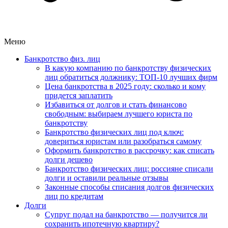
Меню
Банкротство физ. лиц
В какую компанию по банкротству физических
лиц обратиться должнику: ТОП-10 лучших фирм
Цена банкротства в 2025 году: сколько и кому
придется заплатить
Избавиться от долгов и стать финансово
свободным: выбираем лучшего юриста по
банкротству
Банкротство физических лиц под ключ:
довериться юристам или разобраться самому
Оформить банкротство в рассрочку: как списать
долги дешево
Банкротство физических лиц: россияне списали
долги и оставили реальные отзывы
Законные способы списания долгов физических
лиц по кредитам
Долги
Супруг подал на банкротство — получится ли
сохранить ипотечную квартиру?