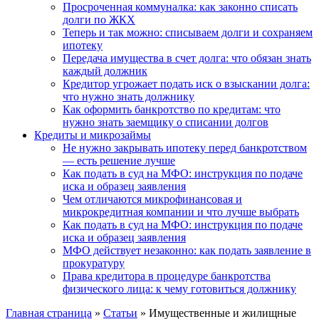
Просроченная коммуналка: как законно списать
долги по ЖКХ
Теперь и так можно: списываем долги и сохраняем
ипотеку
Передача имущества в счет долга: что обязан знать
каждый должник
Кредитор угрожает подать иск о взыскании долга:
что нужно знать должнику
Как оформить банкротство по кредитам: что
нужно знать заемщику о списании долгов
Кредиты и микрозаймы
Не нужно закрывать ипотеку перед банкротством
— есть решение лучше
Как подать в суд на МФО: инструкция по подаче
иска и образец заявления
Чем отличаются микрофинансовая и
микрокредитная компании и что лучше выбрать
Как подать в суд на МФО: инструкция по подаче
иска и образец заявления
МФО действует незаконно: как подать заявление в
прокуратуру
Права кредитора в процедуре банкротства
физического лица: к чему готовиться должнику
Главная страница
»
Статьи
»
Имущественные и жилищные