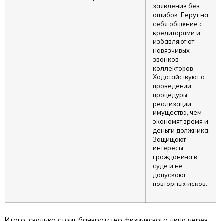
заявление без
ошибок. Берут на
себя общение с
кредиторами и
избавляют от
навязчивых
звонков
коллекторов.
Ходатайствуют о
проведении
процедуры
реализации
имущества, чем
экономят время и
деньги должника.
Защищают
интересы
гражданина в
суде и не
допускают
повторных исков.
Итого, сколько стоит банкротство физического лица через