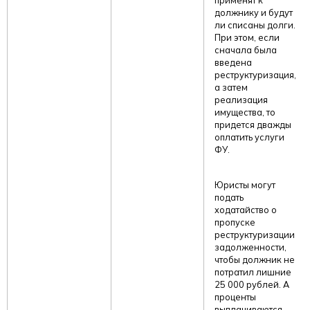
применят к
должнику и будут
ли списаны долги.
При этом, если
сначала была
введена
реструктуризация,
а затем
реализация
имущества, то
придется дважды
оплатить услуги
ФУ.
Юристы могут
подать
ходатайство о
пропуске
реструктуризации
задолженности,
чтобы должник не
потратил лишние
25 000 рублей. А
проценты
выплачиваются