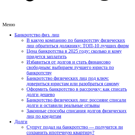
Меню
Банкротство физ. лиц
В какую компанию по банкротству физических
лиц обратиться должнику: ТОП-10 лучших фирм
Цена банкротства в 2025 году: сколько и кому
придется заплатить
Избавиться от долгов и стать финансово
свободным: выбираем лучшего юриста по
банкротству
Банкротство физических лиц под ключ:
довериться юристам или разобраться самому
Оформить банкротство в рассрочку: как списать
долги дешево
Банкротство физических лиц: россияне списали
долги и оставили реальные отзывы
Законные способы списания долгов физических
лиц по кредитам
Долги
Супруг подал на банкротство — получится ли
сохранить ипотечную квартиру?