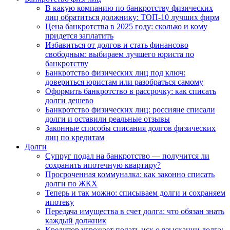
В какую компанию по банкротству физических
лиц обратиться должнику: ТОП-10 лучших фирм
Цена банкротства в 2025 году: сколько и кому
придется заплатить
Избавиться от долгов и стать финансово
свободным: выбираем лучшего юриста по
банкротству
Банкротство физических лиц под ключ:
довериться юристам или разобраться самому
Оформить банкротство в рассрочку: как списать
долги дешево
Банкротство физических лиц: россияне списали
долги и оставили реальные отзывы
Законные способы списания долгов физических
лиц по кредитам
Долги
Супруг подал на банкротство — получится ли
сохранить ипотечную квартиру?
Просроченная коммуналка: как законно списать
долги по ЖКХ
Теперь и так можно: списываем долги и сохраняем
ипотеку
Передача имущества в счет долга: что обязан знать
каждый должник
Кредитор угрожает подать иск о взыскании долга: