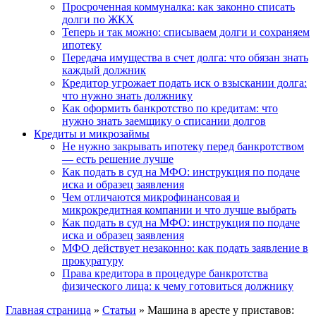
Просроченная коммуналка: как законно списать
долги по ЖКХ
Теперь и так можно: списываем долги и сохраняем
ипотеку
Передача имущества в счет долга: что обязан знать
каждый должник
Кредитор угрожает подать иск о взыскании долга:
что нужно знать должнику
Как оформить банкротство по кредитам: что
нужно знать заемщику о списании долгов
Кредиты и микрозаймы
Не нужно закрывать ипотеку перед банкротством
— есть решение лучше
Как подать в суд на МФО: инструкция по подаче
иска и образец заявления
Чем отличаются микрофинансовая и
микрокредитная компании и что лучше выбрать
Как подать в суд на МФО: инструкция по подаче
иска и образец заявления
МФО действует незаконно: как подать заявление в
прокуратуру
Права кредитора в процедуре банкротства
физического лица: к чему готовиться должнику
Главная страница
»
Статьи
»
Машина в аресте у приставов: