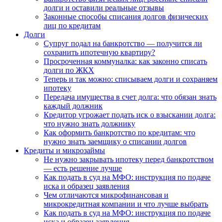
долги и оставили реальные отзывы
Законные способы списания долгов физических
лиц по кредитам
Долги
Супруг подал на банкротство — получится ли
сохранить ипотечную квартиру?
Просроченная коммуналка: как законно списать
долги по ЖКХ
Теперь и так можно: списываем долги и сохраняем
ипотеку
Передача имущества в счет долга: что обязан знать
каждый должник
Кредитор угрожает подать иск о взыскании долга:
что нужно знать должнику
Как оформить банкротство по кредитам: что
нужно знать заемщику о списании долгов
Кредиты и микрозаймы
Не нужно закрывать ипотеку перед банкротством
— есть решение лучше
Как подать в суд на МФО: инструкция по подаче
иска и образец заявления
Чем отличаются микрофинансовая и
микрокредитная компании и что лучше выбрать
Как подать в суд на МФО: инструкция по подаче
иска и образец заявления