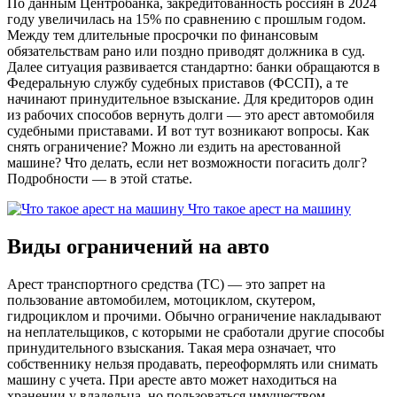
По данным Центробанка, закредитованность россиян в 2024
году увеличилась на 15% по сравнению с прошлым годом.
Между тем длительные просрочки по финансовым
обязательствам рано или поздно приводят должника в суд.
Далее ситуация развивается стандартно: банки обращаются в
Федеральную службу судебных приставов (ФССП), а те
начинают принудительное взыскание. Для кредиторов один
из рабочих способов вернуть долги — это арест автомобиля
судебными приставами. И вот тут возникают вопросы. Как
снять ограничение? Можно ли ездить на арестованной
машине? Что делать, если нет возможности погасить долг?
Подробности — в этой статье.
Что такое арест на машину
Виды ограничений на авто
Арест транспортного средства (ТС) — это запрет на
пользование автомобилем, мотоциклом, скутером,
гидроциклом и прочими. Обычно ограничение накладывают
на неплательщиков, с которыми не сработали другие способы
принудительного взыскания. Такая мера означает, что
собственнику нельзя продавать, переоформлять или снимать
машину с учета. При аресте авто может находиться на
хранении у владельца, но пользоваться имуществом