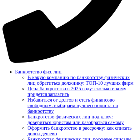
Банкротство физ. лиц
В какую компанию по банкротству физических
лиц обратиться должнику: ТОП-10 лучших фирм
Цена банкротства в 2025 году: сколько и кому
придется заплатить
Избавиться от долгов и стать финансово
свободным: выбираем лучшего юриста по
банкротству
Банкротство физических лиц под ключ:
довериться юристам или разобраться самому
Оформить банкротство в рассрочку: как списать
долги дешево
Банкротство физических лиц: россияне списали