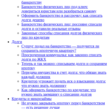
банкротству
Банкротство физических лиц под ключ:
довериться юристам или разобраться самому
Оформить банкротство в рассрочку: как списать
долги дешево
Банкротство физических лиц: россияне списали
долги и оставили реальные отзывы
Законные способы списания долгов физических
лиц по кредитам
Долги
Супруг подал на банкротство — получится ли
сохранить ипотечную квартиру?
Просроченная коммуналка: как законно списать
долги по ЖКХ
Теперь и так можно: списываем долги и сохраняем
ипотеку
Передача имущества в счет долга: что обязан знать
каждый должник
Кредитор угрожает подать иск о взыскании долга:
что нужно знать должнику
Как оформить банкротство по кредитам: что
нужно знать заемщику о списании долгов
Кредиты и микрозаймы
Не нужно закрывать ипотеку перед банкротством
— есть решение лучше