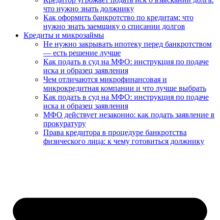
что нужно знать должнику
Как оформить банкротство по кредитам: что
нужно знать заемщику о списании долгов
Кредиты и микрозаймы
Не нужно закрывать ипотеку перед банкротством
— есть решение лучше
Как подать в суд на МФО: инструкция по подаче
иска и образец заявления
Чем отличаются микрофинансовая и
микрокредитная компании и что лучше выбрать
Как подать в суд на МФО: инструкция по подаче
иска и образец заявления
МФО действует незаконно: как подать заявление в
прокуратуру
Права кредитора в процедуре банкротства
физического лица: к чему готовиться должнику