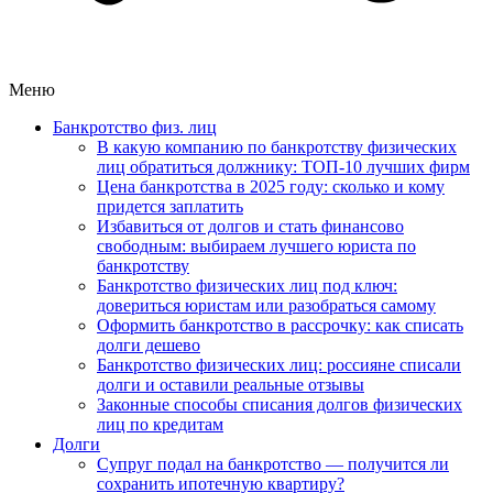
Меню
Банкротство физ. лиц
В какую компанию по банкротству физических
лиц обратиться должнику: ТОП-10 лучших фирм
Цена банкротства в 2025 году: сколько и кому
придется заплатить
Избавиться от долгов и стать финансово
свободным: выбираем лучшего юриста по
банкротству
Банкротство физических лиц под ключ:
довериться юристам или разобраться самому
Оформить банкротство в рассрочку: как списать
долги дешево
Банкротство физических лиц: россияне списали
долги и оставили реальные отзывы
Законные способы списания долгов физических
лиц по кредитам
Долги
Супруг подал на банкротство — получится ли
сохранить ипотечную квартиру?