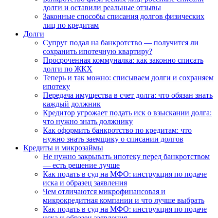
долги и оставили реальные отзывы
Законные способы списания долгов физических
лиц по кредитам
Долги
Супруг подал на банкротство — получится ли
сохранить ипотечную квартиру?
Просроченная коммуналка: как законно списать
долги по ЖКХ
Теперь и так можно: списываем долги и сохраняем
ипотеку
Передача имущества в счет долга: что обязан знать
каждый должник
Кредитор угрожает подать иск о взыскании долга:
что нужно знать должнику
Как оформить банкротство по кредитам: что
нужно знать заемщику о списании долгов
Кредиты и микрозаймы
Не нужно закрывать ипотеку перед банкротством
— есть решение лучше
Как подать в суд на МФО: инструкция по подаче
иска и образец заявления
Чем отличаются микрофинансовая и
микрокредитная компании и что лучше выбрать
Как подать в суд на МФО: инструкция по подаче
иска и образец заявления