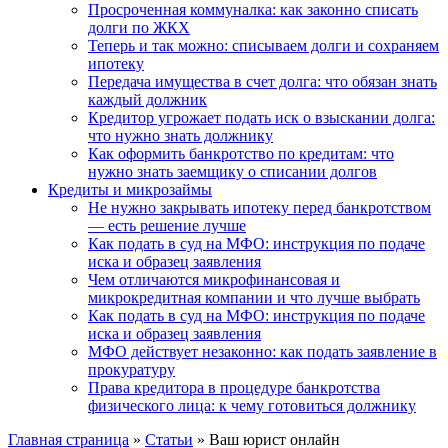
Просроченная коммуналка: как законно списать
долги по ЖКХ
Теперь и так можно: списываем долги и сохраняем
ипотеку
Передача имущества в счет долга: что обязан знать
каждый должник
Кредитор угрожает подать иск о взыскании долга:
что нужно знать должнику
Как оформить банкротство по кредитам: что
нужно знать заемщику о списании долгов
Кредиты и микрозаймы
Не нужно закрывать ипотеку перед банкротством
— есть решение лучше
Как подать в суд на МФО: инструкция по подаче
иска и образец заявления
Чем отличаются микрофинансовая и
микрокредитная компании и что лучше выбрать
Как подать в суд на МФО: инструкция по подаче
иска и образец заявления
МФО действует незаконно: как подать заявление в
прокуратуру
Права кредитора в процедуре банкротства
физического лица: к чему готовиться должнику
Главная страница
»
Статьи
»
Ваш юрист онлайн