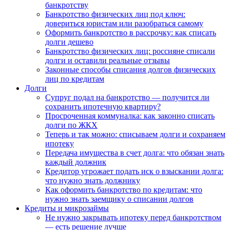
банкротству
Банкротство физических лиц под ключ:
довериться юристам или разобраться самому
Оформить банкротство в рассрочку: как списать
долги дешево
Банкротство физических лиц: россияне списали
долги и оставили реальные отзывы
Законные способы списания долгов физических
лиц по кредитам
Долги
Супруг подал на банкротство — получится ли
сохранить ипотечную квартиру?
Просроченная коммуналка: как законно списать
долги по ЖКХ
Теперь и так можно: списываем долги и сохраняем
ипотеку
Передача имущества в счет долга: что обязан знать
каждый должник
Кредитор угрожает подать иск о взыскании долга:
что нужно знать должнику
Как оформить банкротство по кредитам: что
нужно знать заемщику о списании долгов
Кредиты и микрозаймы
Не нужно закрывать ипотеку перед банкротством
— есть решение лучше