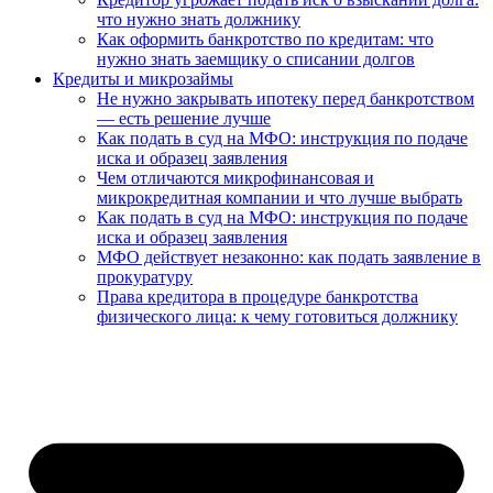
что нужно знать должнику
Как оформить банкротство по кредитам: что
нужно знать заемщику о списании долгов
Кредиты и микрозаймы
Не нужно закрывать ипотеку перед банкротством
— есть решение лучше
Как подать в суд на МФО: инструкция по подаче
иска и образец заявления
Чем отличаются микрофинансовая и
микрокредитная компании и что лучше выбрать
Как подать в суд на МФО: инструкция по подаче
иска и образец заявления
МФО действует незаконно: как подать заявление в
прокуратуру
Права кредитора в процедуре банкротства
физического лица: к чему готовиться должнику