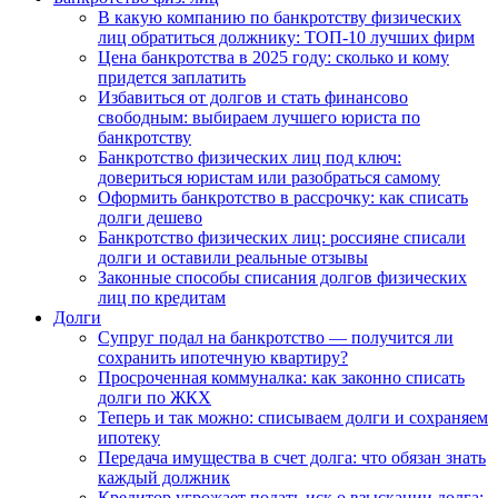
В какую компанию по банкротству физических
лиц обратиться должнику: ТОП-10 лучших фирм
Цена банкротства в 2025 году: сколько и кому
придется заплатить
Избавиться от долгов и стать финансово
свободным: выбираем лучшего юриста по
банкротству
Банкротство физических лиц под ключ:
довериться юристам или разобраться самому
Оформить банкротство в рассрочку: как списать
долги дешево
Банкротство физических лиц: россияне списали
долги и оставили реальные отзывы
Законные способы списания долгов физических
лиц по кредитам
Долги
Супруг подал на банкротство — получится ли
сохранить ипотечную квартиру?
Просроченная коммуналка: как законно списать
долги по ЖКХ
Теперь и так можно: списываем долги и сохраняем
ипотеку
Передача имущества в счет долга: что обязан знать
каждый должник
Кредитор угрожает подать иск о взыскании долга: