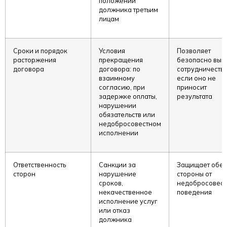
положении
должника третьим
лицам
Сроки и порядок
Условия
Позволяет
расторжения
прекращения
безопасно выйт
договора
договора: по
сотрудничества
взаимному
если оно не
согласию, при
приносит
задержке оплаты,
результата
нарушении
обязательств или
недобросовестном
исполнении
Ответственность
Санкции за
Защищает обе
сторон
нарушение
стороны от
сроков,
недобросовест
некачественное
поведения
исполнение услуг
или отказ
должника