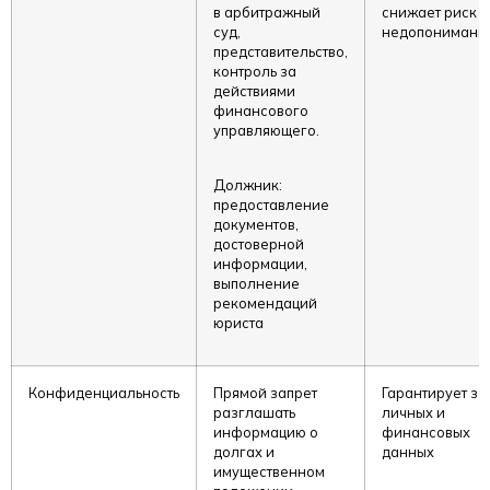
в арбитражный
снижает риск
суд,
недопонимани
представительство,
контроль за
действиями
финансового
управляющего.
Должник:
предоставление
документов,
достоверной
информации,
выполнение
рекомендаций
юриста
Конфиденциальность
Прямой запрет
Гарантирует за
разглашать
личных и
информацию о
финансовых
долгах и
данных
имущественном